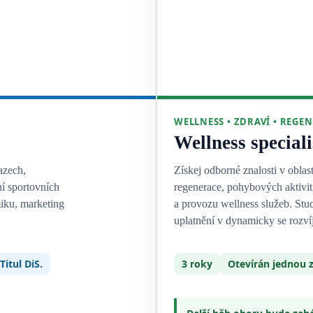
WELLNESS • ZDRAVÍ • REGE
Wellness speciali
azech,
Získej odborné znalosti v oblas
ní sportovních
regenerace, pohybových aktivit
iku, marketing
a provozu wellness služeb. Stu
uplatnění v dynamicky se rozvíj
Titul DiS.
3 roky
Otevírán jednou z