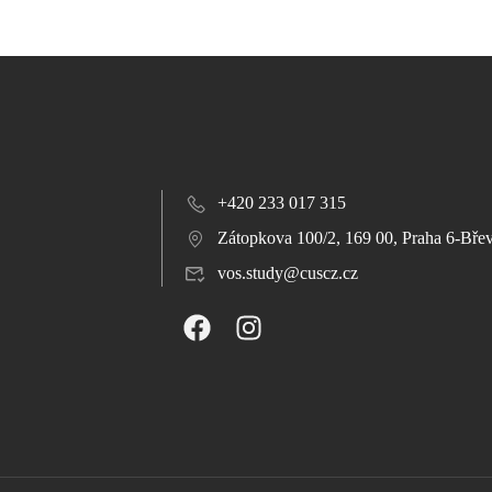
+420 233 017 315
Zátopkova 100/2, 169 00, Praha 6-Bře
vos.study@cuscz.cz