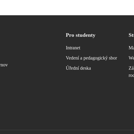
Pro studenty
St
Intranet
Ma
Vedení a pedagogický sbor
We
vnov
Úřední deska
Zá
ro