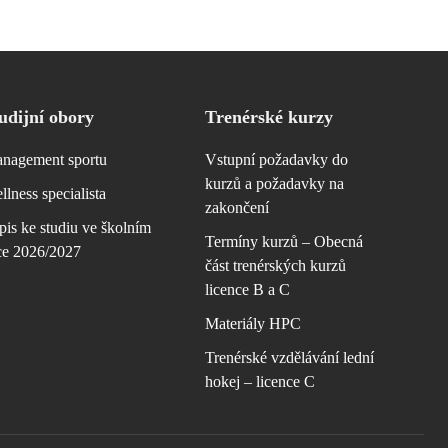
udijní obory
Trenérské kurzy
nagement sportu
Vstupní požadavky do
kurzů a požadavky na
llness specialista
zakončení
pis ke studiu ve školním
Termíny kurzů – Obecná
ce 2026/2027
část trenérských kurzů
licence B a C
Materiály HPC
Trenérské vzdělávání lední
hokej – licence C