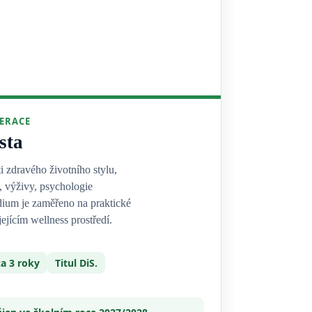
NERACE
sta
ti zdravého životního stylu,
, výživy, psychologie
dium je zaměřeno na praktické
ejícím wellness prostředí.
a 3 roky
Titul DiS.