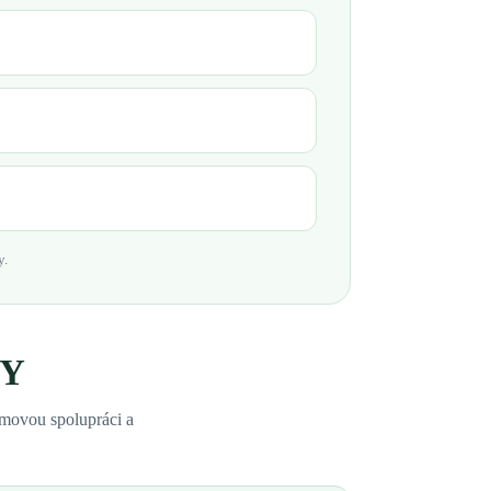
y.
KY
ýmovou spolupráci a