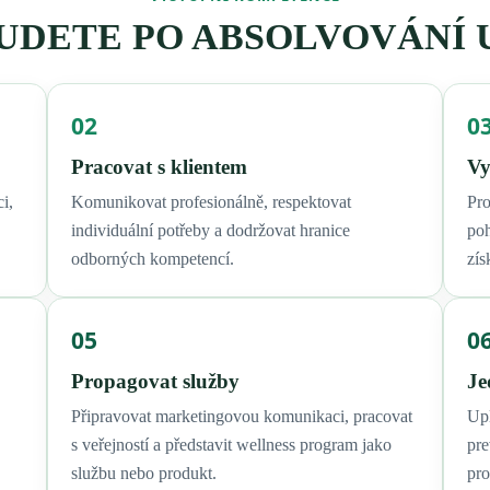
UDETE PO ABSOLVOVÁNÍ
02
0
Pracovat s klientem
Vy
i,
Komunikovat profesionálně, respektovat
Pro
individuální potřeby a dodržovat hranice
poh
odborných kompetencí.
zís
05
0
Propagovat služby
Je
Připravovat marketingovou komunikaci, pracovat
Upl
s veřejností a představit wellness program jako
pre
službu nebo produkt.
pr