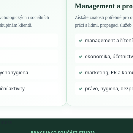
Management a pro
ychologických i sociálních
Získáte znalosti potřebné pro 
skupinám klientů.
práci s lidmi, propagaci služe
✓
management a řízení 
✓
ekonomika, účetnictv
sychohygiena
✓
marketing, PR a kom
ní aktivity
✓
právo, hygiena, bezpe
PRAXE JAKO SOUČÁST STUDIA