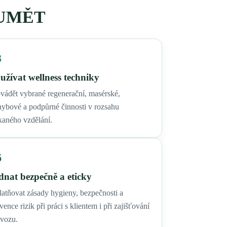
 UMĚT
3
užívat wellness techniky
vádět vybrané regenerační, masérské,
ybové a podpůrné činnosti v rozsahu
kaného vzdělání.
6
dnat bezpečně a eticky
atňovat zásady hygieny, bezpečnosti a
vence rizik při práci s klientem i při zajišťování
ovozu.