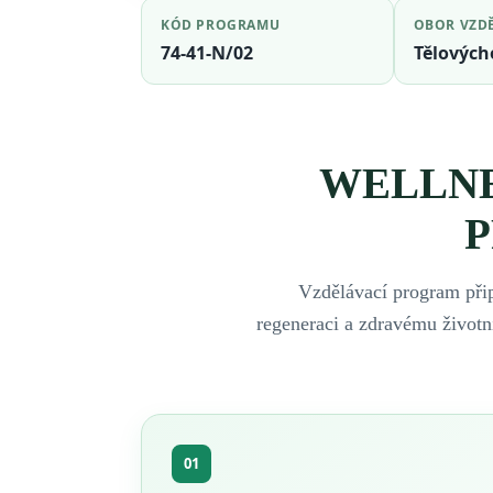
KÓD PROGRAMU
OBOR VZD
74-41-N/02
Tělových
WELLNE
P
Vzdělávací program přip
regeneraci a zdravému život
01